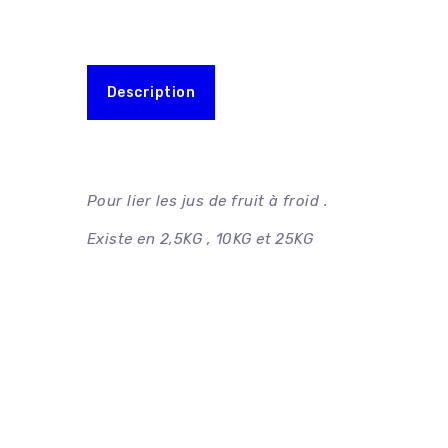
Balais – Brosses
Boites + Co
Papiers entretien – WC
Cornets
Produits lavage
Stabilisateu
Description
Sacs
Sprays
Pour lier les jus de fruit à froid .
Existe en 2,5KG , 10KG et 25KG