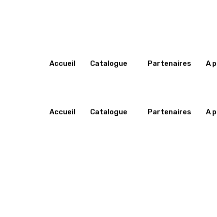
Accueil
Catalogue
Partenaires
A 
Adjuvants pates
Adjuvants poudres
Accueil
Catalogue
Partenaires
A 