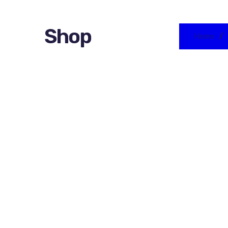
Shop
Home
Farines
Corins
Farines BIO
Fourrages
Farines Spéciales
Fruits confi
Fonds Bavarois
Fruits cons
Mix pains
Fruits liés
Mix pâtisserie
Fruits secs
Poudres
Sans gluten