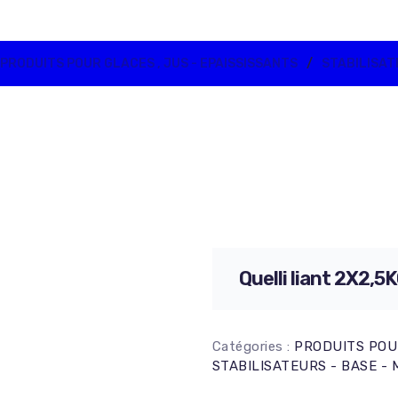
Paillète – Feuilletine
Pralin
PRODUITS POUR GLACES , JUS - EPAISSISSANTS
STABILISATE
Speculoos
Valrhona
Veliche
Graissages platine
Frai
Huiles
Leva
ts
Lubrifiants machine
Liqu
erves
Spray Démoulage
Sèc
Quelli liant 2X2,
Vinaigre
Catégories :
PRODUITS POUR
STABILISATEURS - BASE - 