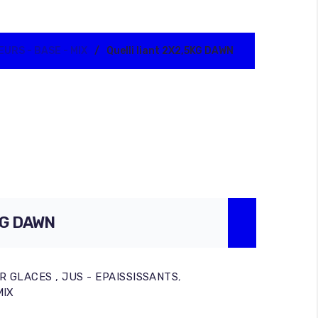
URS - BASE - MIX
Quelli liant 2X2,5KG DAWN
ches
Seaux
ins
Sprays Machine
ides
hes
5KG DAWN
 GLACES , JUS - EPAISSISSANTS
,
MIX