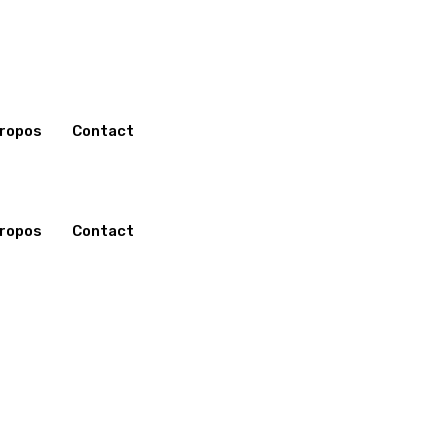
propos
Contact
Arômes
Bâtons choco
Colorants
Brésilienne
propos
Contact
Compounds
Cacao
Callets – Gouttes – Chunk
Chocolats en plaques – Bl
Copeaux – Paillettes
Déco – Divers
Glaçages – Fourrages
Mousses