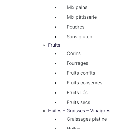
Mix pains
Mix pâtisserie
Poudres
Sans gluten
Fruits
Corins
Fourrages
Fruits confits
Fruits conserves
Fruits liés
Fruits secs
Huiles – Graisses – Vinaigres
Graissages platine
Huiles