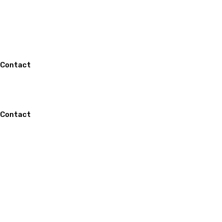
Contact
Bâtons choco
Brésilienne
Contact
s
Cacao
Callets – Gouttes – Chunks
Chocolats en plaques – Bloc
Copeaux – Paillettes
Déco – Divers
Glaçages – Fourrages
Mousses
Paillète – Feuilletine