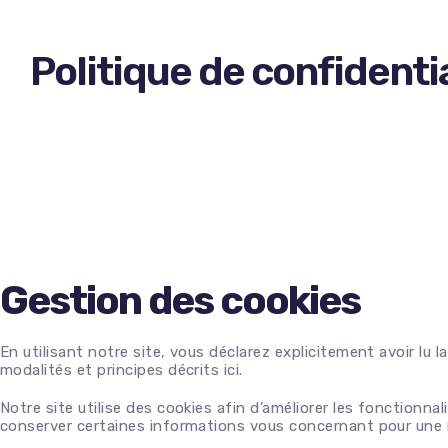
Politique de confidentia
Farines
Corins
Farines BIO
Fourrages
Farines Spéciales
Fruits confits
Fonds Bavarois
Fruits conserves
Mix pains
Fruits liés
Mix pâtisserie
Fruits secs
Gestion des cookies
Poudres
Sans gluten
En utilisant notre site, vous déclarez explicitement avoir lu l
modalités et principes décrits ici.
Balais – Brosses
Boites + Couvercles
Papiers entretien – WC
Cornets
Notre site utilise des cookies afin d’améliorer les fonctionn
conserver certaines informations vous concernant pour une m
Produits lavage
Stabilisateurs