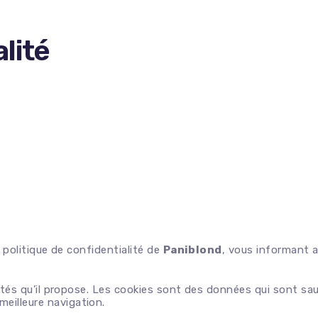
Pralin
Speculoos
lité
Valrhona
Veliche
Graissages platine
Fraiches
Huiles
Levains
Lubrifiants machine
Liquides
Spray Démoulage
Sèches
Vinaigre
a politique de confidentialité de
Paniblond
, vous informant a
Cassonades
Dérivés
alités qu’il propose. Les cookies sont des données qui sont sa
eilleure navigation.
Fondants