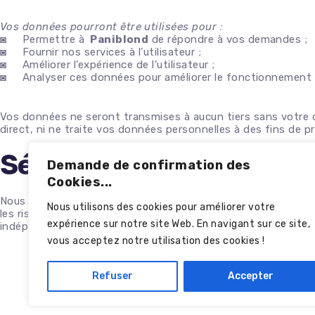
Vos données pourront être utilisées pour :
◙ Permettre à
Paniblond
de répondre à vos demandes ;
◙ Fournir nos services à l’utilisateur ;
◙ Améliorer l’expérience de l’utilisateur ;
◙ Analyser ces données pour améliorer le fonctionnement d
Vos données ne seront transmises à aucun tiers sans votr
direct, ni ne traite vos données personnelles à des fins de p
Sécurité
Demande de confirmation des
Cookies...
Nous faisons des efforts raisonnables pour protéger les inf
Nous utilisons des cookies pour améliorer votre
les risques de sécurité liés au traitement des informations s
expérience sur notre site Web. En navigant sur ce site,
indépendants de notre volonté, tels que le « piratage informat
vous acceptez notre utilisation des cookies !
Refuser
Accepter