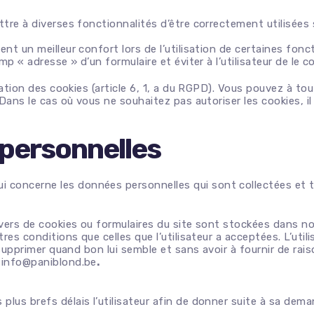
Glucose
ttre à diverses fonctionnalités d’être correctement utilisées
Sucres
Sucres perles
nt un meilleur confort lors de l’utilisation de certaines fonc
mp « adresse » d’un formulaire et éviter à l’utilisateur de le 
Trimoline
isation des cookies (article 6, 1, a du RGPD). Vous pouvez à t
Dans le cas où vous ne souhaitez pas autoriser les cookies, il 
personnelles
oncerne les données personnelles qui sont collectées et trai
ravers de cookies ou formulaires du site sont stockées dans 
res conditions que celles que l’utilisateur a acceptées. L’uti
 supprimer quand bon lui semble et sans avoir à fournir de rai
e info@paniblond.be
.
plus brefs délais l’utilisateur afin de donner suite à sa dema