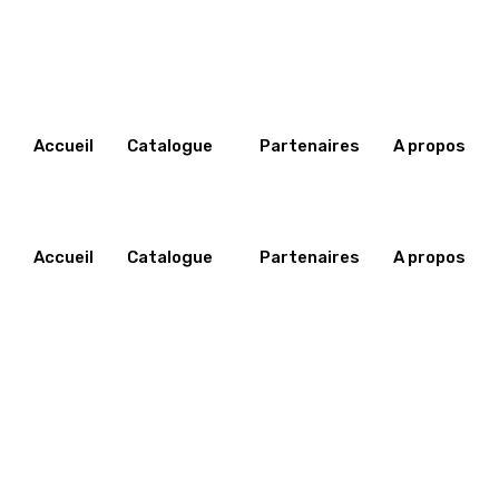
Accueil
Catalogue
Partenaires
A propos
Adjuvants pates
Arômes
Adjuvants poudres
Colorants
Accueil
Catalogue
Partenaires
A propos
Compound