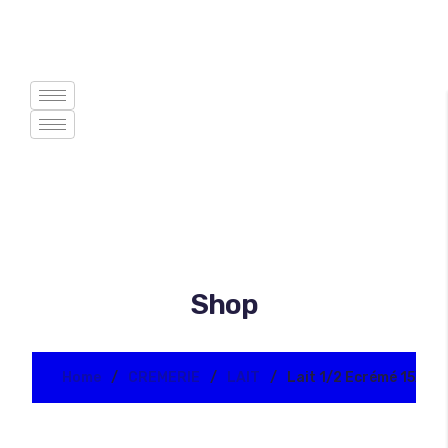
Shop
Home
CREMERIE
LAIT
Lait 1/2 Ecrémé 15X1L 