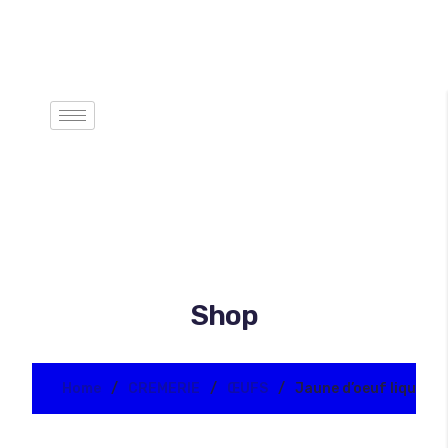
Shop
Home
CREMERIE
ŒUFS
Jaune d’oeuf liquide